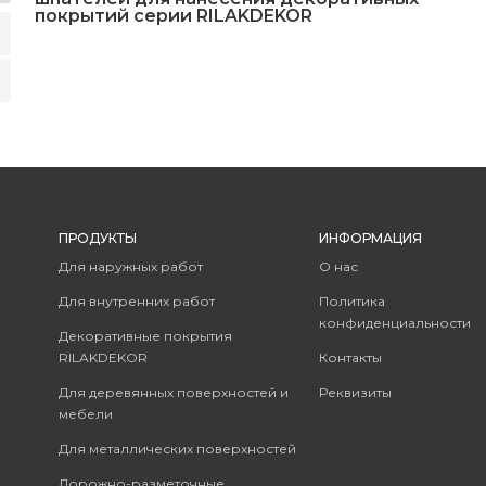
покрытий серии RILAKDEKOR
ПРОДУКТЫ
ИНФОРМАЦИЯ
Для наружных работ
О нас
Для внутренних работ
Политика
конфиденциальности
Декоративные покрытия
RILAKDEKOR
Контакты
Для деревянных поверхностей и
Реквизиты
мебели
Для металлических поверхностей
Дорожно-разметочные