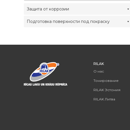
Защита от коррозии
Подготовка поверхности под покраску
RILAK
О нас
Тонирование
RILAK Эстония
RILAK Литва