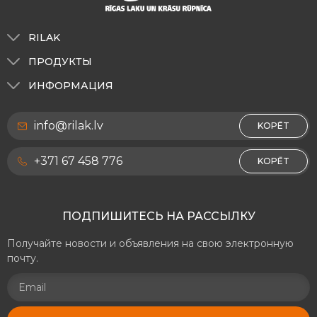
RILAK
О нас
ПРОДУКТЫ
Тонирование
Для наружных работ
ИНФОРМАЦИЯ
RILAK Эстония
Для внутренних работ
О нас
RILAK Литва
info@rilak.lv
Декоративные покрытия RILAKDEKOR
KOPĒT
Политика конфиденциальности
Для деревянных поверхностей и мебели
Контакты
+371 67 458 776
KOPĒT
Для металлических поверхностей
Реквизиты
Дорожно-разметочные материалы
ПОДПИШИТЕСЬ НА РАССЫЛКУ
Прочие материалы
Получайте новости и объявления на свою электронную
почту.