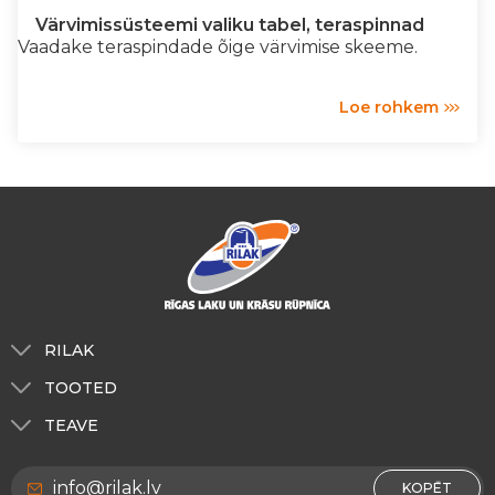
Värvimissüsteemi valiku tabel, teraspinnad
Vaadake teraspindade õige värvimise skeeme.
Loe rohkem
RILAK
Meist
TOOTED
Toonimine
Välistöödeks
TEAVE
RILAK Eesti
Sisetöödeks
Meist
RILAK Leedu
info@rilak.lv
Dekoratiiv värvid RILAKDEKOR
KOPĒT
Privaatsuspoliitika