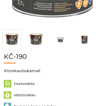
KČ-190
Kloorkautšukemail
Sisetöödeks
Välistöödeks