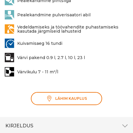
Pealekandmine pintsliga
Pealekandmine pulverisaatori abil
Vedeldamiseks ja töövahendite puhastamiseks
kasutada järgmiseid lahusteid
Kuivamisaeg 16 tundi
Värvi pakend 0.9 l, 2.7 l, 10 l, 23 l
Värvikulu 7 - 11 m²/l
LÄHIM KAUPLUS
KIRJELDUS