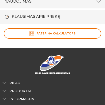
NAUDOJIMAS
KLAUSIMAS APIE PREKĘ
PATĒRIŅA KALKULATORS
RILAK
Apie mus
PRODUKTAI
Tonavimas
Išorės darbams
INFORMACIJA
RILAK Estija
Vidaus darbams