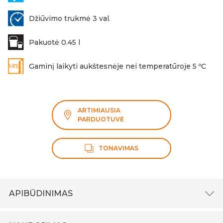
Džiūvimo trukmė 3 val.
Pakuotė 0.45 l
Gaminį laikyti aukštesnėje nei temperatūroje 5 ºC
ARTIMIAUSIA
PARDUOTUVĖ
TONAVIMAS
APIBŪDINIMAS