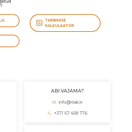
datud
/l
TARBIMISE
US
KALKULAATOR
ABI VAJAMA?
info@rilak.lv
+371 67 458 776