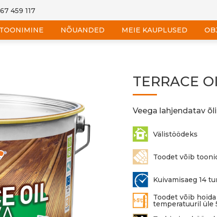
 67 459 117
TOONIMINE
NÕUANDED
MEIE KAUPLUSED
OB
TERRACE O
Veega lahjendatav õli
Välistöödeks
Toodet võib tooni
Kuivamisaeg 14 tu
Toodet võib hoida 
temperatuuril üle 