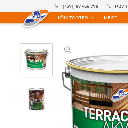
(+371) 67 458 776
(+371)
KÕIK TOOTED
MEIST