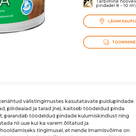
Tarbimine höövel
pindadel 8 - 10 m²
LÄHIM KAUPL
TOONIMINE
tenähtud välistingimustes kasutatavate puidupindade
ad, piirdeaiad ja tarad jne), kaitseb töödeldud pinda
t, parandab töödeldud pindade kulumiskindlust ning
ada nii uue kui ka varem õlitatud ja
 hooldamiseks tingimusel, et nende imamisvõime on