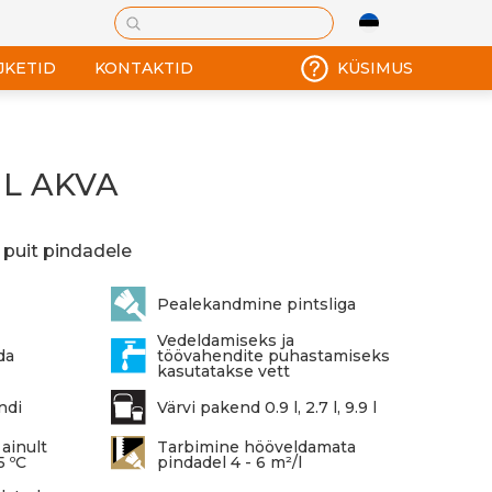
JKETID
KONTAKTID
KÜSIMUS
IL AKVA
 puit pindadele
Pealekandmine pintsliga
Vedeldamiseks ja
da
töövahendite puhastamiseks
kasutatakse vett
ndi
Värvi pakend 0.9 l, 2.7 l, 9.9 l
ainult
Tarbimine hööveldamata
5 ºC
pindadel 4 - 6 m²/l