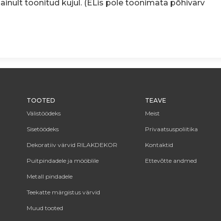
nult toonitud kujul. (ELis pole toonimata põhivärv
TOOTED
TEAVE
Välistöödeks
Meist
Sisetöödeks
Privaatsuspoliitika
Dekoratiiv värvid RILAKDEKOR
Kontaktid
Puitpindadele ja mööblile
Ettevõtte andmed
Metall pindadele
Teekatte märgistus värvid
Muud tooted