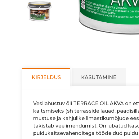
KIRJELDUS
KASUTAMINE
Vesilahustuv õli TERRACE OIL AKVA on et
kaitsmiseks (sh terrasside lauad, paadisill
mustuse ja kahjulike ilmastikumõjude ees
takistab vee imendumist. On lubatud kasut
puidukaitsevahenditega töödeldud puidu