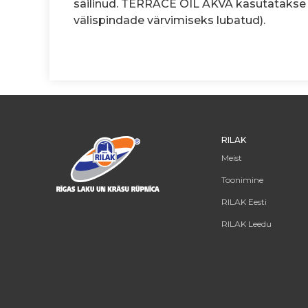
säilinud. TERRACE OIL AKVA kasutatakse ai
välispindade värvimiseks lubatud).
RILAK
Meist
Toonimine
RILAK Eesti
RILAK Leedu