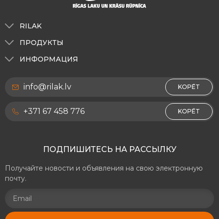
RILAK
О нас
ПРОДУКТЫ
Тонирование
Для наружных работ
ИНФОРМАЦИЯ
RILAK Эстония
Для внутренних работ
О нас
RILAK Литва
info@rilak.lv
Декоративные покрытия RILAKDEKOR
KOPĒT
Политика конфиденциальности
Для деревянных поверхностей и мебели
Контакты
+371 67 458 776
KOPĒT
Для металлических поверхностей
Реквизиты
Дорожно-разметочные материалы
ПОДПИШИТЕСЬ НА РАССЫЛКУ
Прочие материалы
Получайте новости и объявления на свою электронную
почту.