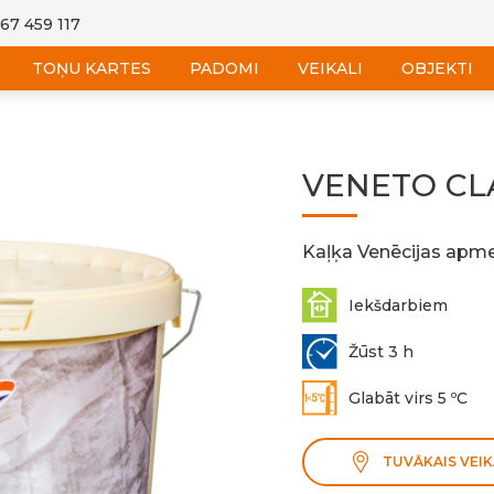
 67 459 117
TOŅU KARTES
PADOMI
VEIKALI
OBJEKTI
VENETO CL
Kaļķa Venēcijas ap
Iekšdarbiem
Žūst 3 h
Glabāt virs 5 ºC
TUVĀKAIS VEIK