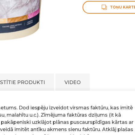
TOŅU KART
ISTĪTIE PRODUKTI
VIDEO
etums. Dod iespēju izveidot virsmas faktūru, kas imitē
, malahītu u.c.). Zīmējuma faktūras dziļums (it kā
 pakāpeniski uzklājot plānas puscaurspīdīgas kārtas ar
veidā imitēt antīku akmens sienu faktūru. Atklāj plašas