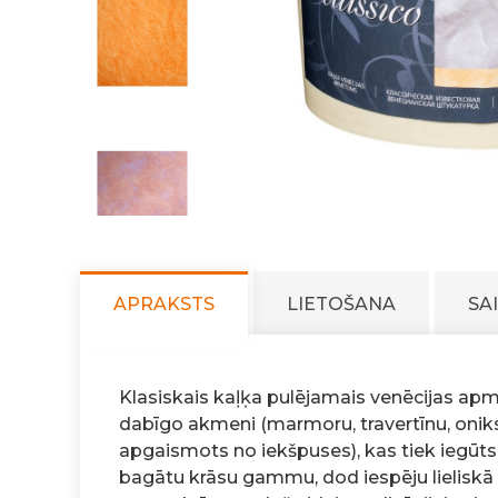
APRAKSTS
LIETOŠANA
SA
Klasiskais kaļķa pulējamais venēcijas apm
dabīgo akmeni (marmoru, travertīnu, oniksu
apgaismots no iekšpuses), kas tiek iegūts
bagātu krāsu gammu, dod iespēju lieliskā 