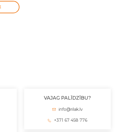
E
VAJAG PALĪDZĪBU?
info@rilak.lv
+371 67 458 776