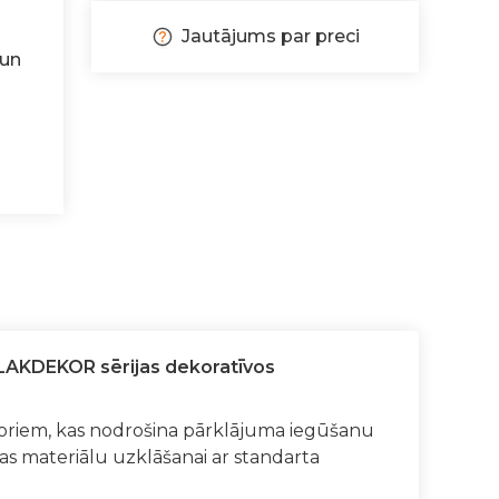
Jautājums par preci
 un
RILAKDEKOR sērijas dekoratīvos
aktoriem, kas nodrošina pārklājuma iegūšanu
s materiālu uzklāšanai ar standarta