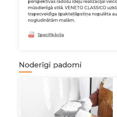
perspektīvas radošu ideju realizācijai vei
mūsdienīgā stilā. VENETO CLASSICO uzklāša
trapecveidīga špakteļlāpstiņa nopulēta a
nogludinātām malām.
Specifikācija
Noderīgi padomi