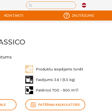
KONTAKTI
JAUTĀJUMS
ASSICO
metums
Produktu iespējams tonēt
Fasējums 3.6 l (5.5 kg)
Patēriņš 700 - 900 m²/l
ALS
PATĒRIŅA KALKULATORS