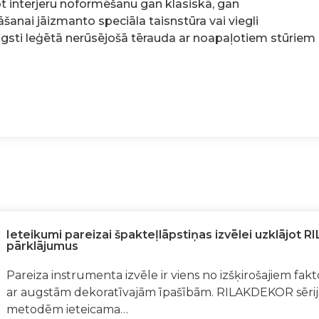
cot interjeru noformēšanu gan klasiskā, gan
nai jāizmanto speciāla taisnstūra vai viegli
ugsti leģētā nerūsējošā tērauda ar noapaļotiem stūriem
Ieteikumi pareizai špakteļlāpstiņas izvēlei uzklājot 
pārklājumus
Pareiza instrumenta izvēle ir viens no izšķirošajiem f
ar augstām dekoratīvajām īpašībām. RILAKDEKOR sērija
metodēm ieteicama…