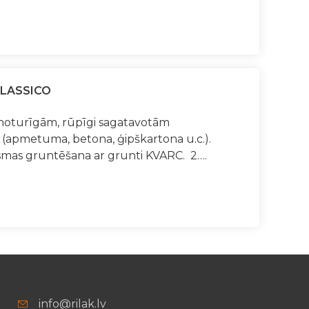
CLASSICO
noturīgām, rūpīgi sagatavotām
apmetuma, betona, ģipškartona u.c.).
mas gruntēšana ar grunti KVARC. 2….
info@rilak.lv