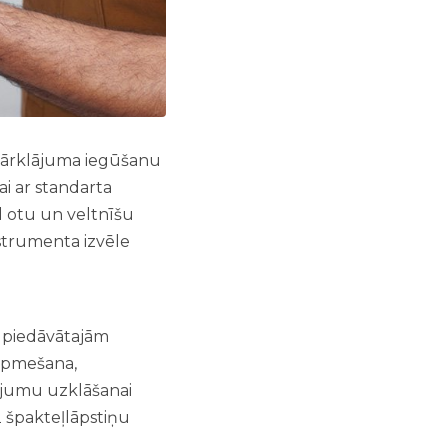
a pārklājuma iegūšanu
i ar standarta
d otu un veltnīšu
nstrumenta izvēle
en piedāvātajām
 apmešana,
lājumu uzklāšanai
2 špakteļlāpstiņu