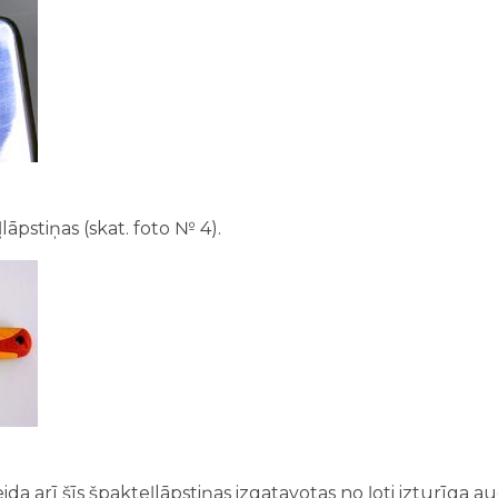
lāpstiņas (skat. foto № 4).
eida arī šīs špakteļlāpstiņas izgatavotas no ļoti izturīga a