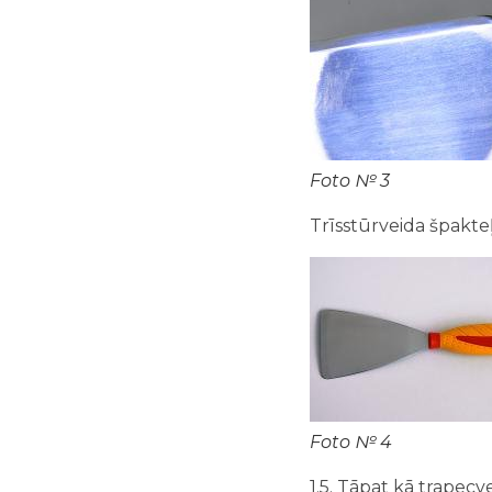
Foto № 3
Trīsstūrveida špakteļ
Foto № 4
1.5. Tāpat kā trapecv