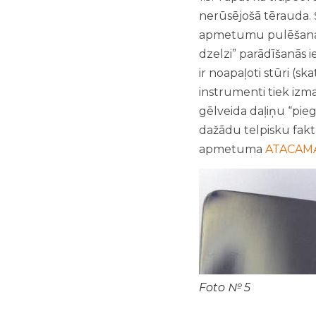
nerūsējošā tērauda. Š
apmetumu pulēšanai k
dzelzi” parādīšanās ie
ir noapaļoti stūri (sk
instrumenti tiek izm
gēlveida daļiņu “pi
dažādu telpisku faktū
apmetuma
ATACAM
Foto № 5