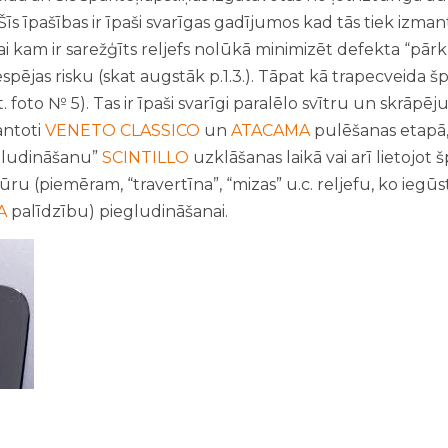
īs īpašības ir īpaši svarīgas gadījumos kad tās tiek izma
am ir sarežģīts reljefs nolūkā minimizēt defekta “pārk
spējas risku (skat augstāk p.1.3.). Tāpat kā trapecveida špa
at. foto № 5). Tas ir īpaši svarīgi paralēlo svītru un skrāpē
antoti
VENETO CLASSICO
un
ATACAMA
pulēšanas etapā, 
egludināšanu”
SCINTILLO
uzklāšanas laikā vai arī lietojot 
ru (piemēram, “travertīna”, “mizas” u.c. reljefu, ko iegūs
A
palīdzību) piegludināšanai.