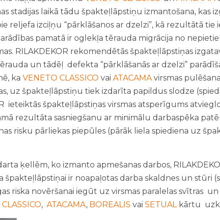
as stadijas laikā tādu špakteļlāpstiņu izmantošana, kas i
ie reljefa izciļņu “pārklāšanos ar dzelzi”, kā rezultātā t
arādības pamatā ir oglekļa tērauda migrācija no nepietiek
smas. RILAKDEKOR rekomendētās špakteļlāpstiņas izgatavo
tērauda un tādēļ defekta “pārklāšanās ar dzelzi” parādīša
ē, ka
VENETO CLASSICO
vai
ATACAMA
virsmas pulēšanas
s, uz špakteļlāpstiņu tiek izdarīta papildus slodze (spie
ieteiktās špakteļlāpstiņas virsmas atsperīgums atviegl
amā rezultāta sasniegšanu ar minimālu darbaspēka patēr
s risku pārliekas piepūles (pārāk liela spiediena uz špa
tandarta ķellēm, ko izmanto apmešanas darbos, RILAKDEK
da špakteļlāpstiņai ir noapaļotas darba skaldnes un stūri (s
arīgas riska novēršanai iegūt uz virsmas paralelas svītras 
 CLASSICO
,
ATACAMA
,
BOREALIS
vai
SETUAL
kārtu uzkl