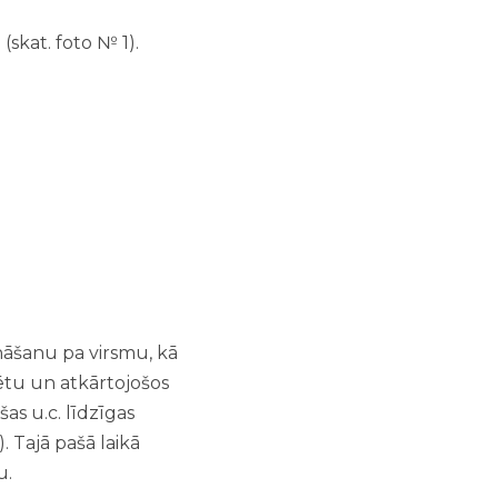
skat. foto № 1).
nāšanu pa virsmu, kā
tētu un atkārtojošos
as u.c. līdzīgas
). Tajā pašā laikā
u.