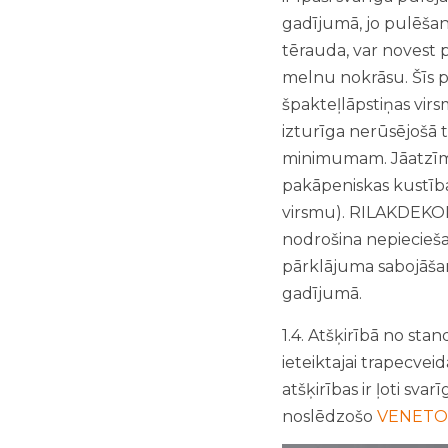
gadījumā, jo pulēšan
tērauda, var novest p
melnu nokrāsu. Šīs p
špakteļlāpstiņas vir
izturīga nerūsējošā 
minimumam. Jāatzīm
pakāpeniskas kustība
virsmu). RILAKDEKOR 
nodrošina nepiecieš
pārklājuma sabojāšana
gadījumā.
1.4. Atšķirībā no s
ieteiktajai trapecvei
atšķirības ir ļoti sv
noslēdzošo
VENETO