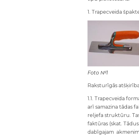
1. Trapecveida špakte
Foto №1
Raksturīgās atšķirība
1.1. Trapecveida for
arī samazina tādas fa
reljefa struktūru. Ta
faktūras (skat. Tād
dabīgajam akmenim n