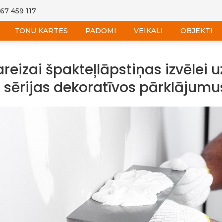
 67 459 117
TOŅU KARTES
PADOMI
VEIKALI
OBJEKTI
reizai špakteļlāpstiņas izvēlei u
sērijas dekoratīvos pārklājumu