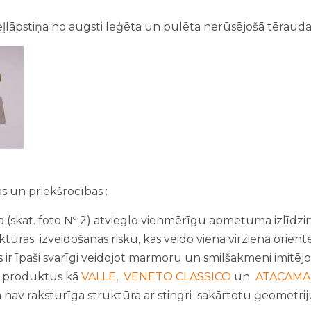
ļlāpstiņa no augsti leģēta un pulēta nerūsējošā tērauda (
s un priekšrocības :
ma (skat. foto № 2) atvieglo vienmērīgu apmetuma izlīdzi
ktūras izveidošanās risku, kas veido vienā virzienā orien
s ir īpaši svarīgi veidojot marmoru un smilšakmeni imitējoš
us produktus kā
VALLE
,
VENETO CLASSICO
un
ATACAMA
av raksturīga struktūra ar stingri sakārtotu ģeometrij