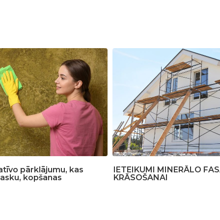
īvo pārklājumu, kas
IETEIKUMI MINERĀLO FA
vasku, kopšanas
KRĀSOŠANAI