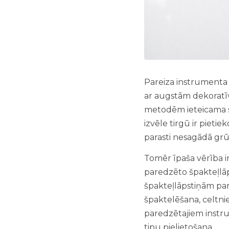
Pareiza instrumenta 
ar augstām dekoratī
metodēm ieteicama s
izvēle tirgū ir pieti
parasti nesagādā grū
Tomēr īpaša vērība 
paredzēto špakteļlāps
špakteļlāpstiņām pa
špaktelēšana, celtni
paredzētajiem instru
tipu pielietošana.