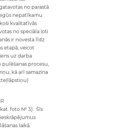
zgatavotas no parastā
ie iegūs nepatīkamu
oši kvalitatīvās
tas no speciāla ļoti
nās ir novesta līdz
 etapā, veicot
diens uz darba
o pulēšanas procesu,
iņu, kā arī samazina
kteļlāpstiņu)
OR
kat. foto № 3). Šīs
un ieskrāpējumus
āšanas laikā.