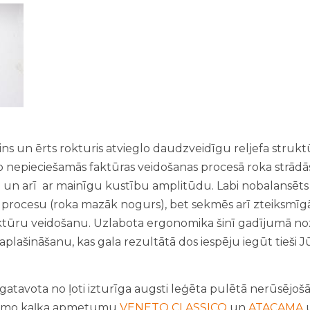
ins un ērts rokturis atvieglo daudzveidīgu reljefa struk
jo nepieciešamās faktūras veidošanas procesā roka strād
u un arī ar mainīgu kustību amplitūdu. Labi nobalansēts 
s procesu (roka mazāk nogurs), bet sekmēs arī zteiksmī
tūru veidošanu. Uzlabota ergonomika šinī gadījumā no
plašināšanu, kas gala rezultātā dos iespēju iegūt tieši
izgatavota no ļoti izturīga augsti leģēta pulētā nerūsējošā
lējamo kaļķa apmetumu
VENETO CLASSICO
un
ATACAMA
u