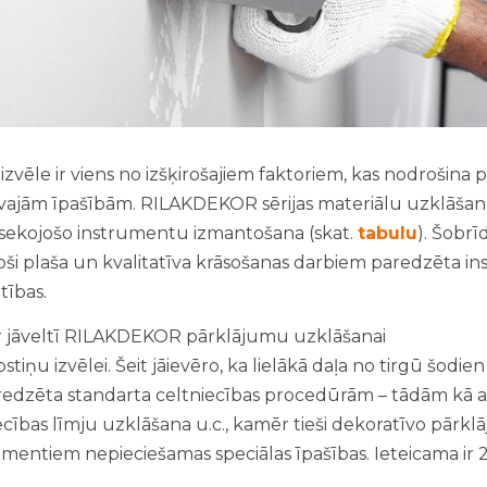
izvēle ir viens no izšķirošajiem faktoriem, kas nodrošin
vajām īpašībām. RILAKDEKOR sērijas materiālu uzklāšana
ekojošo instrumentu izmantošana (skat.
tabulu
). Šobrī
ekoši plaša un kvalitatīva krāsošanas darbiem paredzēta i
tības.
ir jāveltī RILAKDEKOR pārklājumu uzklāšanai
tiņu izvēlei. Šeit jāievēro, ka lielākā daļa no tirgū šodi
redzēta standarta celtniecības procedūrām – tādām kā
ecības līmju uzklāšana u.c., kamēr tieši dekoratīvo pārk
mentiem nepieciešamas speciālas īpašības. Ieteicama ir 