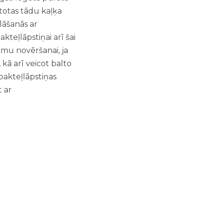
ntotas tādu kaļķa
lāšanās ar
kteļlāpstiņai arī šai
jumu novēršanai, ja
kā arī veicot balto
špakteļlāpstiņas
t ar