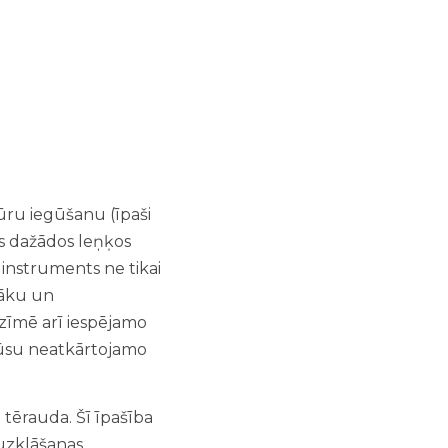
tūru iegūšanu (īpaši
ās dažādos leņķos
instruments ne tikai
gāku un
zīmē arī iespējamo
 Jūsu neatkārtojamo
 tērauda. Šī īpašība
zklāšanas