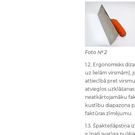
Foto № 2
1.2. Ergonomisks diza
uz lielām virsmām), 
attiecībā pret virsm
atvieglos uzklāšana
neatkārtojamāku fak
kustību diapazona pa
faktūras zīmējumu.
1.3. Špakteļlāpstiņa 
ir īpaši svarīga pu