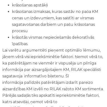
krāsošanas apstākļi
krāsošanas izmaksas, kuras sastāv no paöa KM
cenas un izdevumiem, kas saistīti ar virsmas
sagatavošanas darbiem un pašu krāsošanas
procesu
krāsotās virsmas nepieciešamās dekoratīvās
īpašības.
Lai varētu argumentēti pieņemt optimālo lēmumu,
jāņem vērā visi iepriekšminētie faktori. Ņemot vērā to,
ka patērētājam ne vienmēr ir vispusēja un pilnīga
informācija par aizsargājošajiem KM, RILAK speciālisti
sagatavoja informatīvo biļetenu. Šī
informācija palīdzēs patērētājam izdarīt pareizo
aizsardzības KM izvēli no RILAK ražoto KM sortimenta.
Pārējās sadaļās tiks apskatīti iepriekšminētie faktori,
katrs atsevišķi, ņemot vērā to