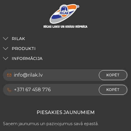
RILAK
Par mums
PRODUKTI
Toņu kartes
Ārdarbiem
INFORMĀCIJA
RILAK Igaunija
Iekšdarbiem
Par mums
RILAK Lietuva
info@rilak.lv
Dekoratīvie pārklājumi RILAKDEKOR
KOPĒT
Privātuma politika
Koka virsmām un mēbelēm
Kontakti
+371 67 458 776
KOPĒT
Metāla virsmām
Rekvizīti
Ceļu marķēšanai
PIESAKIES JAUNUMIEM
Dažādi materiāli
Saņem jaunumus un paziņojumus savā epastā.