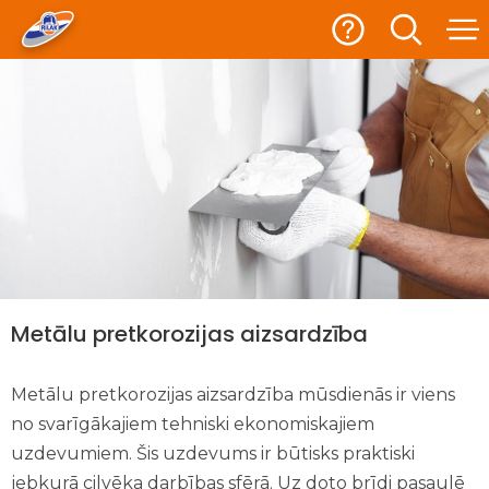
Metālu pretkorozijas aizsardzība
Metālu pretkorozijas aizsardzība mūsdienās ir viens
no svarīgākajiem tehniski ekonomiskajiem
uzdevumiem. Šis uzdevums ir būtisks praktiski
jebkurā cilvēka darbības sfērā. Uz doto brīdi pasaulē