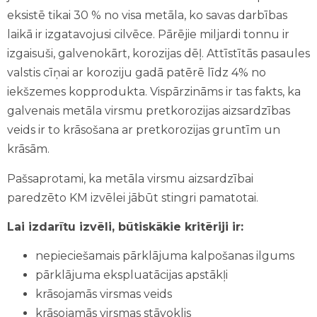
eksistē tikai 30 % no visa metāla, ko savas darbības
laikā ir izgatavojusi cilvēce. Pārējie miljardi tonnu ir
izgaisuši, galvenokārt, korozijas dēļ. Attīstītās pasaules
valstis cīņai ar koroziju gadā patērē līdz 4% no
iekšzemes kopprodukta. Vispārzināms ir tas fakts, ka
galvenais metāla virsmu pretkorozijas aizsardzības
veids ir to krāsošana ar pretkorozijas gruntīm un
krāsām.
Pašsaprotami, ka metāla virsmu aizsardzībai
paredzēto KM izvēlei jābūt stingri pamatotai.
Lai izdarītu izvēli, būtiskākie kritēriji ir:
nepieciešamais pārklājuma kalpošanas ilgums
pārklājuma ekspluatācijas apstākļi
krāsojamās virsmas veids
krāsojamās virsmas stāvoklis