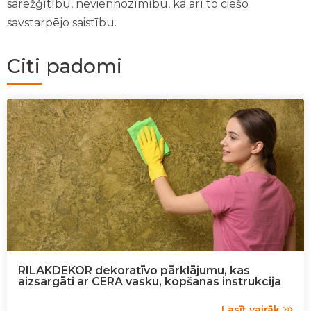
sarežģītību, neviennozīmību, kā arī to ciešo
savstarpējo saistību.
Citi padomi
RILAKDEKOR dekoratīvo pārklājumu, kas
aizsargāti ar CERA vasku, kopšanas instrukcija
Lasīt vairāk