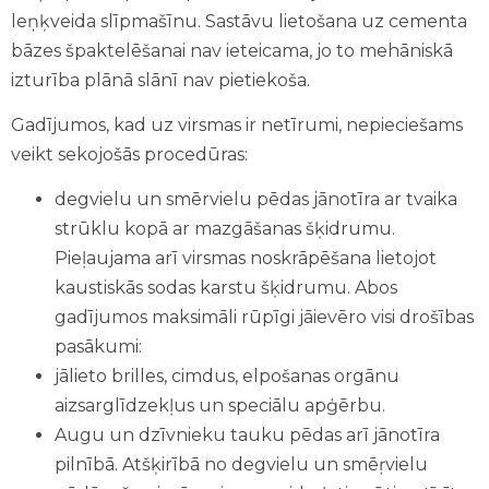
leņķveida slīpmašīnu. Sastāvu lietošana uz cementa
bāzes špaktelēšanai nav ieteicama, jo to mehāniskā
izturība plānā slānī nav pietiekoša.
Gadījumos, kad uz virsmas ir netīrumi, nepieciešams
veikt sekojošās procedūras:
degvielu un smērvielu pēdas jānotīra ar tvaika
strūklu kopā ar mazgāšanas šķidrumu.
Pieļaujama arī virsmas noskrāpēšana lietojot
kaustiskās sodas karstu šķidrumu. Abos
gadījumos maksimāli rūpīgi jāievēro visi drošības
pasākumi:
jālieto brilles, cimdus, elpošanas orgānu
aizsarglīdzekļus un speciālu apģērbu.
Augu un dzīvnieku tauku pēdas arī jānotīra
pilnībā. Atšķirībā no degvielu un smēŗvielu