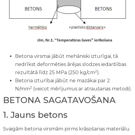
Betona virsmai jābūt mehāniski izturīgai, tā
nedrīkst deformēties ārējas slodzes iedarbības
2
rezultātā līdz 25 MPa (250 kg/cm
).
Betona izturībai jābūt ne mazākai par 2
2
N/mm
(veicot mērījumus ar atraušanas metodi).
BETONA SAGATAVOŠANA
1. Jauns betons
Svaigām betona virsmām pirms krāsošanas materiālu