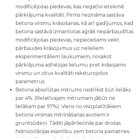
modificējošas piedevas, kas negatīvi ietekmē
pārklājuma kvalitāti. Pirms nezināma sastāva
betona virsmu krāsošanas, kā arī gadījumos, kad
betona sastāvā izmantotas agrāk nepārbaudītas
modificējošas piedevas, nepieciešams veikt
pārbaudes krāsojumus uz nelieliem
eksperimentāliem laukumiem, nosakot
pārklājuma adhēzijas lielumu pret krāsojamo
virsmu un citus kvalitāti raksturojošos
parametrus.
Betona absolūtais mitrums nedrīkst būt lielāks
par 4%. (Relatīvajam mitrumam jābūt ne
lielākam par 97%). Viens no visizplatītākiem
betona virsmas mitrināšanas avotiem ir
gruntsūdeņi. Tādēļ jāpārliecinās par drošas
hidroizolācijas esamību zem betona pamatnes.