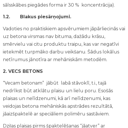
sālsskābes piegādes forma ir 30 % koncentrācija).
1.2.
Blakus piesārņojumi.
Vadoties no praktiskiem apsvērumiem jāpārliecinās vai
uz betona virsmas nav bituma, dažādu krāsu,
smērvielu vai citu produktu traipu, kas var negatīvi
ietekmēt turpmāko darbu veikšanu. Šādus lokālus
netīrumus jānotīra ar mehāniskām metodēm.
2.
VECS BETONS
“Vecam betonam” jābūt labā stāvoklī, t.i., tajā
nedrīkst būt atklātu plaisu un lielu poru. Esošās
plaisas un nelīdzenumi, kā arī nelīdzenumi, kas
veidojas betona mehāniskās apstrādes rezultātā,
jāaizšpaktelē ar speciāliem polimēru sastāviem.
Dziļas plaisas pirms špaktelēšanas “jāatver” ar