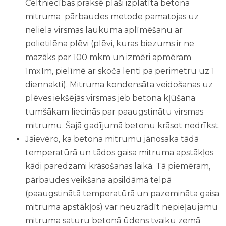
Celtniecības praksē plaši izplatīta betona
mitruma pārbaudes metode pamatojas uz
neliela virsmas laukuma aplīmēšanu ar
polietilēna plēvi (plēvi, kuras biezums ir ne
mazāks par 100 mkm un izmēri apmēram
1mx1m, pielīmē ar skoča lenti pa perimetru uz 1
diennakti). Mitruma kondensāta veidošanas uz
plēves iekšējās virsmas jeb betona kļūšana
tumšākam liecinās par paaugstinātu virsmas
mitrumu. Šajā gadījumā betonu krāsot nedrīkst.
Jāievēro, ka betona mitrumu jānosaka tādā
temperatūrā un tādos gaisa mitruma apstākļos
kādi paredzami krāsošanas laikā. Tā piemēram,
pārbaudes veikšana apsildāmā telpā
(paaugstinātā temperatūrā un pazemināta gaisa
mitruma apstākļos) var neuzrādīt nepieļaujamu
mitruma saturu betonā ūdens tvaiku zemā