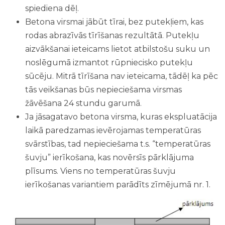
spiediena dēļ.
Betona virsmai jābūt tīrai, bez putekļiem, kas
rodas abrazīvās tīrīšanas rezultātā. Putekļu
aizvākšanai ieteicams lietot atbilstošu suku un
noslēgumā izmantot rūpniecisko putekļu
sūcēju. Mitrā tīrīšana nav ieteicama, tādēļ ka pēc
tās veikšanas būs nepieciešama virsmas
žāvēšana 24 stundu garumā.
Ja jāsagatavo betona virsma, kuras ekspluatācija
laikā paredzamas ievērojamas temperatūras
svārstības, tad nepieciešama t.s. “temperatūras
šuvju” ierīkošana, kas novērsīs pārklājuma
plīsums. Viens no temperatūras šuvju
ierīkošanas variantiem parādīts zīmējumā nr. 1.