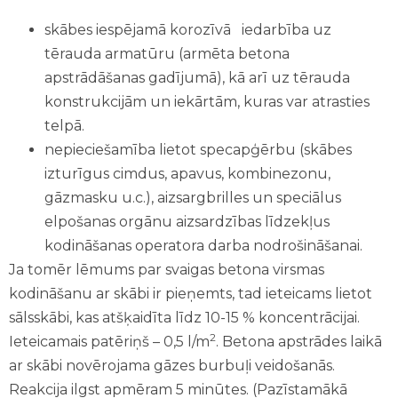
skābes iespējamā korozīvā iedarbība uz
tērauda armatūru (armēta betona
apstrādāšanas gadījumā), kā arī uz tērauda
konstrukcijām un iekārtām, kuras var atrasties
telpā.
nepieciešamība lietot specapģērbu (skābes
izturīgus cimdus, apavus, kombinezonu,
gāzmasku u.c.), aizsargbrilles un speciālus
elpošanas orgānu aizsardzības līdzekļus
kodināšanas operatora darba nodrošināšanai.
Ja tomēr lēmums par svaigas betona virsmas
kodināšanu ar skābi ir pieņemts, tad ieteicams lietot
sālsskābi, kas atšķaidīta līdz 10-15 % koncentrācijai.
2
Ieteicamais patēriņš – 0,5 l/m
. Betona apstrādes laikā
ar skābi novērojama gāzes burbuļi veidošanās.
Reakcija ilgst apmēram 5 minūtes. (Pazīstamākā