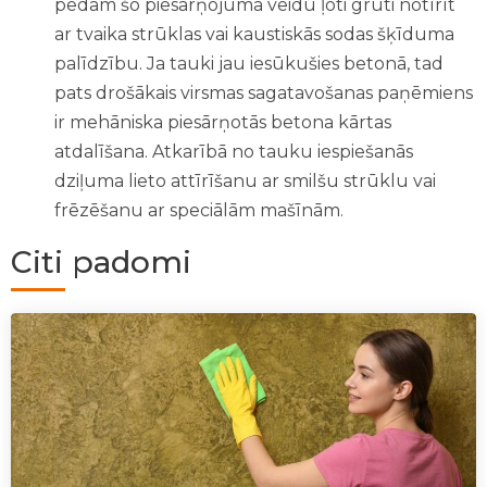
pēdām šo piesārņojuma veidu ļoti grūti notīrīt
ar tvaika strūklas vai kaustiskās sodas šķīduma
palīdzību. Ja tauki jau iesūkušies betonā, tad
pats drošākais virsmas sagatavošanas paņēmiens
ir mehāniska piesārņotās betona kārtas
atdalīšana. Atkarībā no tauku iespiešanās
dziļuma lieto attīrīšanu ar smilšu strūklu vai
frēzēšanu ar speciālām mašīnām.
Citi padomi