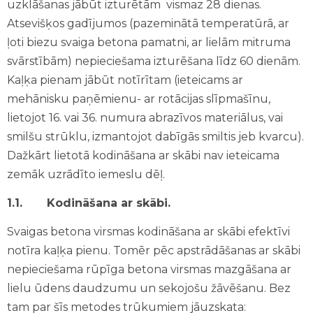
uzklāšanas jābūt izturētām vismaz 28 dienas.
Atsevišķos gadījumos (pazeminātā temperatūrā, ar
ļoti biezu svaiga betona pamatni, ar lielām mitruma
svārstībām) nepieciešama izturēšana līdz 60 dienām.
Kaļķa pienam jābūt notīrītam (ieteicams ar
mehānisku paņēmienu- ar rotācijas slīpmašīnu,
lietojot 16. vai 36. numura abrazīvos materiālus, vai
smilšu strūklu, izmantojot dabīgās smiltis jeb kvarcu).
Dažkārt lietotā kodināšana ar skābi nav ieteicama
zemāk uzrādīto iemeslu dēļ.
1.1.
Kodināšana ar skābi.
Svaigas betona virsmas kodināšana ar skābi efektīvi
notīra kaļķa pienu. Tomēr pēc apstrādāšanas ar skābi
nepieciešama rūpīga betona virsmas mazgāšana ar
lielu ūdens daudzumu un sekojošu žāvēšanu. Bez
tam par šīs metodes trūkumiem jāuzskata: