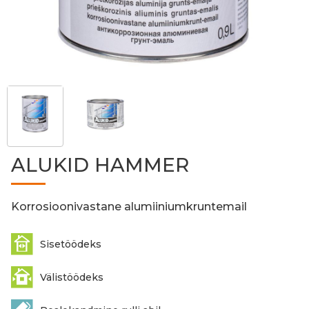
ALUKID HAMMER
Korrosioonivastane alumiiniumkruntemail
Sisetöödeks
Välistöödeks