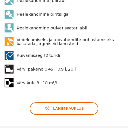
Pealekandmine rulli abil
Pealekandmine pintsliga
Pealekandmine pulverisaatori abil
Vedeldamiseks ja töövahendite puhastamiseks
kasutada järgmiseid lahusteid
Kuivamisaeg 12 tundi
Värvi pakend 0.45 l, 0.9 l, 20 l
Värvikulu 8 - 10 m²/l
LÄHIM KAUPLUS