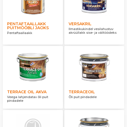
PENTAFTAALLAKK
VERSAKRIL
PUITMÖÖBLI JAOKS
Ilmastikukindel vesilahustuv
akrüüllakk sise- ja välitöödeks
Pentaftaallaakk
TERRACE OIL AKVA
TERRACEOIL
Veega lahjendatav õli puit
Õli puit pindadele
pindadele