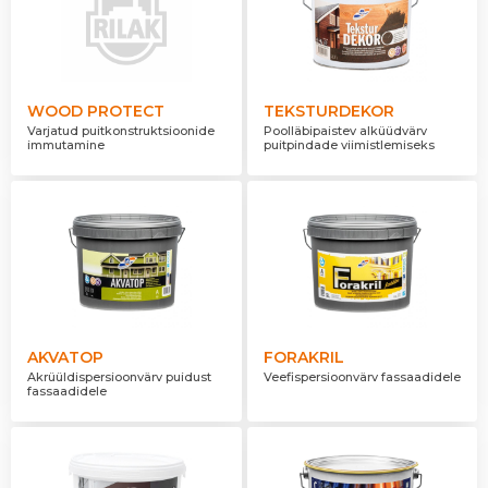
WOOD PROTECT
TEKSTURDEKOR
Varjatud puitkonstruktsioonide
Poolläbipaistev alküüdvärv
immutamine
puitpindade viimistlemiseks
AKVATOP
FORAKRIL
Akrüüldispersioonvärv puidust
Veefispersioonvärv fassaadidele
fassaadidele