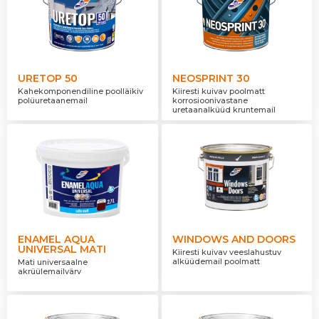
URETOP 50
NEOSPRINT 30
Kahekomponendiline poolläikiv
Kiiresti kuivav poolmatt
polüuretaanemail
korrosioonivastane
uretaanalküüd kruntemail
ENAMEL AQUA
WINDOWS AND DOORS
UNIVERSAL MATI
Kiiresti kuivav veeslahustuv
alküüdemail poolmatt
Mati universaalne
akrüülemailvärv