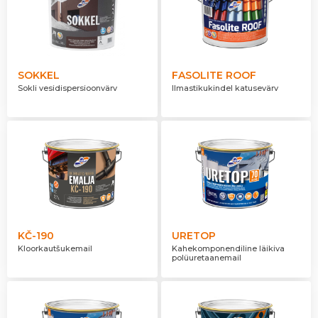
SOKKEL
FASOLITE ROOF
Sokli vesidispersioonvärv
Ilmastikukindel katusevärv
KČ-190
URETOP
Kloorkautšukemail
Kahekomponendiline läikiva
polüuretaanemail