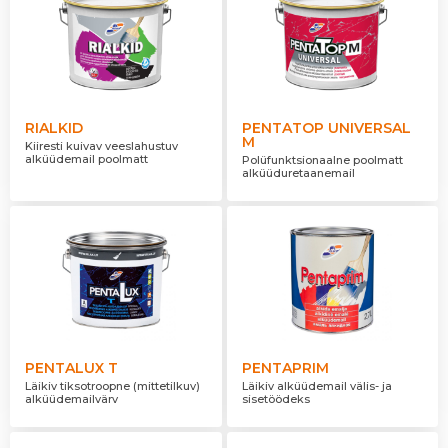
RIALKID
PENTATOP UNIVERSAL
M
Kiiresti kuivav veeslahustuv
alküüdemail poolmatt
Polüfunktsionaalne poolmatt
alküüduretaanemail
PENTALUX T
PENTAPRIM
Läikiv tiksotroopne (mittetilkuv)
Läikiv alküüdemail välis- ja
alküüdemailvärv
sisetöödeks