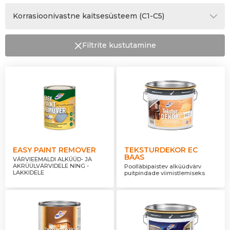
Garaaz
Poolläbipaistev
Eternni/katusekivi
Valge
Torud, metallkonstruktsioonid
Korrasioonivastne kaitsesüsteem (C1-C5)
Läbipaistev
Alumiinium
Paneelid
C1
Kattev
Krunditud metall
Filtrite kustutamine
Seinad
C2
Ebakindel/määramattu
Kipsplaat
Laed
C3
Efekt
Telliskivi
Ukseraamid
C4
Poorne kivi
Radiaatorid
C5-I
Põrandad
C5-M
EASY PAINT REMOVER
TEKSTURDEKOR EC
BAAS
VÄRVIEEMALDI ALKÜÜD- JA
AKRÜÜLVÄRVIDELE NING -
Poolläbipaistev alküüdvärv
LAKKIDELE
puitpindade viimistlemiseks