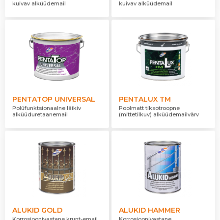
kuivav alküüdemail
kuivav alküüdemail
PENTATOP UNIVERSAL
PENTALUX TM
Polüfunktsionaalne läikiv
Poolmatt tiksotroopne
alküüduretaanemail
(mittetilkuv) alküüdemailvärv
ALUKID GOLD
ALUKID HAMMER
Korrosioonivastane krunt-email
Korrosioonivastane