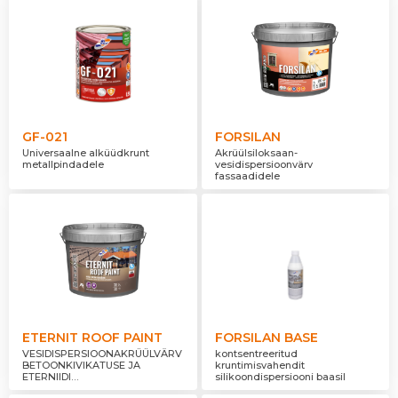
GF-021
FORSILAN
Universaalne alküüdkrunt
Akrüülsiloksaan-
metallpindadele
vesidispersioonvärv
fassaadidele
ETERNIT ROOF PAINT
FORSILAN BASE
VESIDISPERSIOONAKRÜÜLVÄRV
kontsentreeritud
BETOONKIVIKATUSE JA
kruntimisvahendit
ETERNIIDI
silikoondispersiooni baasil
REMONTVÄRVIMISEKS