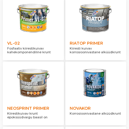
VL-02
RIATOP PRIMER
Fosfaativ kiirestikuivav
Kiiresti kuivav
kahekomponendiline krunt
korrosioonivastane alküüdkrunt
NEOSPRINT PRIMER
NOVAKOR
Kiirestikuivav krunt
Korrosioonivastane alküüdkrunt
epoksüüdvaigu baasil on