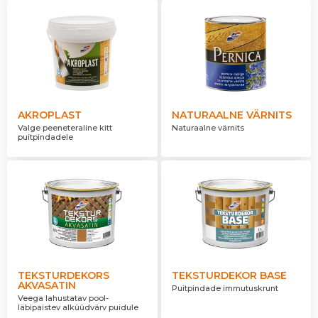
AKROPLAST
NATURAALNE VÄRNITS
Valge peeneteraline kitt
Naturaalne värnits
puitpindadele
TEKSTURDEKORS
TEKSTURDEKOR BASE
AKVASATIN
Puitpindade immutuskrunt
Veega lahustatav pool-
läbipaistev alküüdvärv puidule