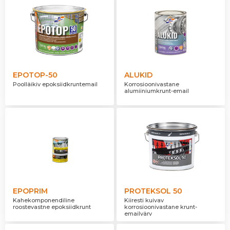
EPOTOP-50
ALUKID
Poolläikiv epoksiidkruntemail
Korrosioonivastane
alumiiniumkrunt-email
EPOPRIM
PROTEKSOL 50
Kahekomponendiline
Kiiresti kuivav
roostevastne epoksiidkrunt
korrosioonivastane krunt-
emailvärv