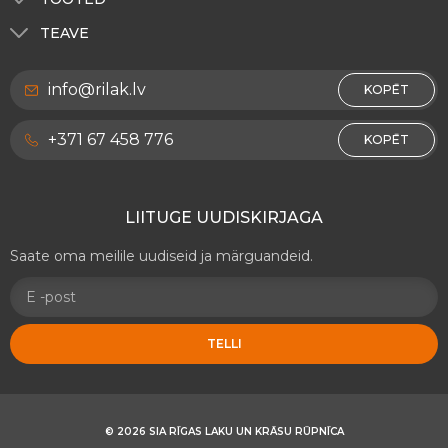
Toonimine
Välistöödeks
TEAVE
RILAK Eesti
Sisetöödeks
Meist
RILAK Leedu
info@rilak.lv
Dekoratiiv värvid RILAKDEKOR
KOPĒT
Privaatsuspoliitika
Puitpindadele ja mööblile
Kontaktid
+371 67 458 776
KOPĒT
Metall pindadele
Ettevõtte andmed
Teekatte märgistus värvid
LIITUGE UUDISKIRJAGA
Muud tooted
Saate oma meilile uudiseid ja märguandeid.
TELLI
© 2026 SIA RĪGAS LAKU UN KRĀSU RŪPNĪCA