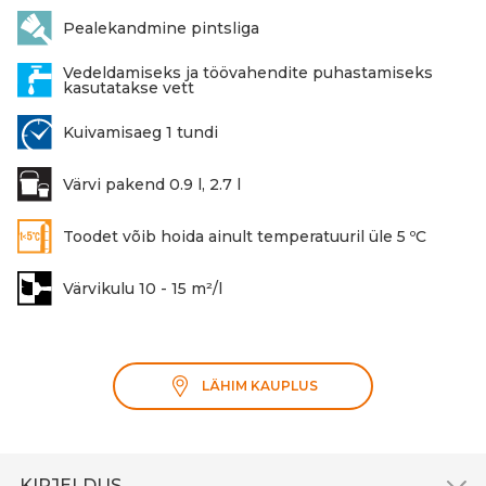
Pealekandmine pintsliga
Vedeldamiseks ja töövahendite puhastamiseks
kasutatakse vett
Kuivamisaeg 1 tundi
Värvi pakend 0.9 l, 2.7 l
Toodet võib hoida ainult temperatuuril üle 5 ºC
Värvikulu 10 - 15 m²/l
LÄHIM KAUPLUS
KIRJELDUS