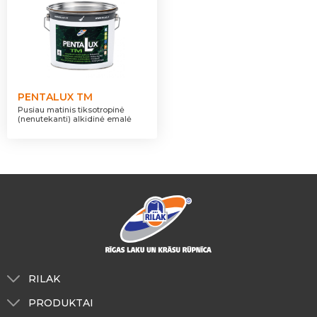
PENTALUX TM
Pusiau matinis tiksotropinė
(nenutekanti) alkidinė emalė
RILAK
Apie mus
PRODUKTAI