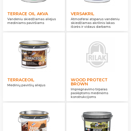
TERRACE OIL AKVA
VERSAKRIL
Vandeniu skiedžiamas aliejus
Atmosferai atsparus vandeniu
mediniams paviršiams
skiedžiamas akrilinis lakas
išorės ir vidaus darbams
TERRACEOIL
WOOD PROTECT
BROWN
Medinių paviršių aliejus
Impregnavimo tirpalas
paslėptoms medinėms
konstrukcijoms