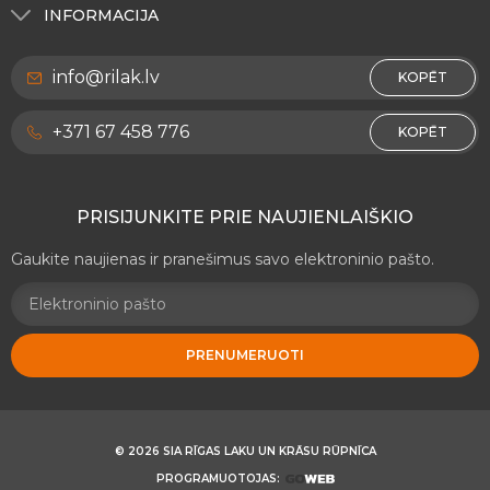
Tonavimas
Išorės darbams
INFORMACIJA
RILAK Estija
Vidaus darbams
Apie mus
RILAK Lietuva
info@rilak.lv
Dekoratyvinės dangos RILAKDEKOR
KOPĒT
Konfidencialumo Politika
Mediniams paviršiams ir baldams
Kontaktai
+371 67 458 776
KOPĒT
Metaliniams paviršiams
Rekvizitai
Kelių ženklinimo medžiagos
PRISIJUNKITE PRIE NAUJIENLAIŠKIO
Kitos medžiagos
Gaukite naujienas ir pranešimus savo elektroninio pašto.
PRENUMERUOTI
© 2026 SIA RĪGAS LAKU UN KRĀSU RŪPNĪCA
PROGRAMUOTOJAS: