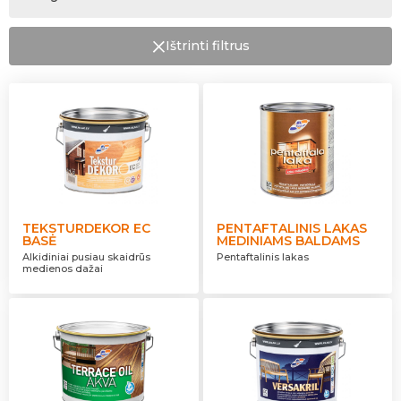
Anksčiau nudažytus vandens dispersiniais dažais
Paruoštos spalvos
Lubos
Garažas
Pusiau skaidrus
Plienas
Baltas
Durų staktos
Ištrinti filtrus
Skaidrus
Plyta
Radiatoriai
Dengiamumas
Šiferis / čerpės
Grindys
Neaiškus
Stogas
Plokštės
TEKSTURDEKOR EC
PENTAFTALINIS LAKAS
BASĖ
MEDINIAMS BALDAMS
Alkidiniai pusiau skaidrūs
Pentaftalinis lakas
medienos dažai