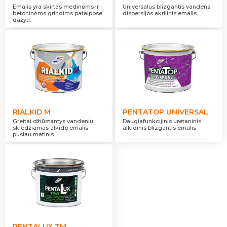
Emalis yra skirtas medinėms ir
Universalus blizgantis vandens
betoninėms grindims patalpose
dispersijos akrilinis emalis
dažyti.
RIALKID M
PENTATOP UNIVERSAL
Greitai džiūstantys vandeniu
Daugiafunkcijinis uretaninis
skiedžiamas alkido emalis
alkidinis blizgantis emalis
pusiau matinis
PENTALUX TM