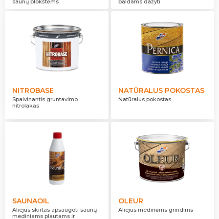
saunų plokštėms
baldams dažyti
NITROBASE
NATŪRALUS POKOSTAS
Spalvinantis gruntavimo
Natūralus pokostas
nitrolakas
SAUNAOIL
OLEUR
Aliejus skirtas apsaugoti saunų
Aliejus medinėms grindims
mediniams plautams ir