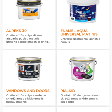
AUREKS 30
ENAMEL AQUA
UNIVERSAL MATINIS
Greitai džiūstantys dilimui
atsparūs pusiau matiniai
Universalus matiniai akrilinis
uretano alkido emaliniai grindų
emalis
dažai
WINDOWS AND DOORS
RIALKID
Greitai džiūstantys vandeniu
Greitai džiūstantys vandeniu
skiedžiamas alkido emalis
skiedžiamas alkido emalis
pusiau matinis
blizgantis