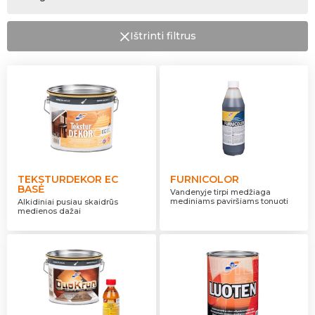
Anksčiau nudažytus vandens dispersiniais dažais
Paruoštos spalvos
Interjero elementai
Garažas
Visiškai matinis
Pusiau skaidrus
Plienas
Baltas
Plokštės
Ištrinti filtrus
Skaidrus
Medžio drožlių plokštė
Sienos
Dengiamumas
Lubos
Neaiškus
Radiatoriai
Pirtis
TEKSTURDEKOR EC
FURNICOLOR
BASĖ
Vandenyje tirpi medžiaga
mediniams paviršiams tonuoti
Alkidiniai pusiau skaidrūs
medienos dažai