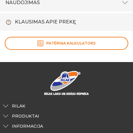
NAUDOJIMAS
KLAUSIMAS APIE PREKĘ
PATĒRIŅA KALKULATORS
RILAK
Apie mus
PRODUKTAI
Tonavimas
Išorės darbams
INFORMACIJA
RILAK Estija