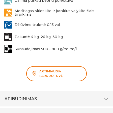
Galima purkšti beoriu purkštuvu
Medžiagas skieskite ir įrankius valykite šiais
tirpikliais
Džiūvimo trukmė 0.15 val.
Pakuotė 4 kg, 26 kg, 30 kg
Sunaudojimas 500 - 800 g/m² m²/l
ARTIMIAUSIA
PARDUOTUVĖ
APIBŪDINIMAS